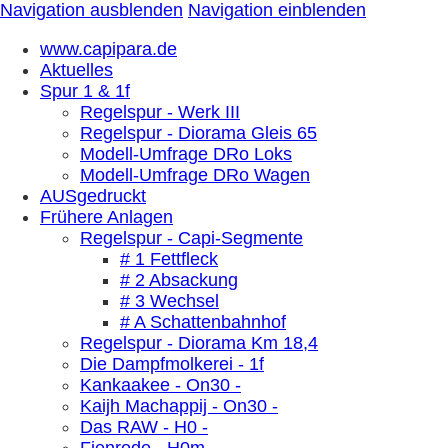
Navigation ausblenden
Navigation einblenden
www.capipara.de
Aktuelles
Spur 1 & 1f
Regelspur - Werk III
Regelspur - Diorama Gleis 65
Modell-Umfrage DRo Loks
Modell-Umfrage DRo Wagen
AUSgedruckt
Frühere Anlagen
Regelspur - Capi-Segmente
# 1 Fettfleck
# 2 Absackung
# 3 Wechsel
# A Schattenbahnhof
Regelspur - Diorama Km 18,4
Die Dampfmolkerei - 1f
Kankaakee - On30 -
Kaijh Machappij - On30 -
Das RAW - H0 -