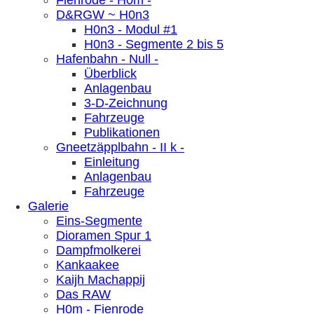
Fienrode - H0m -
D&RGW ~ H0n3
H0n3 - Modul #1
H0n3 - Segmente 2 bis 5
Hafenbahn - Null -
Überblick
Anlagenbau
3-D-Zeichnung
Fahrzeuge
Publikationen
Gneetzäpplbahn - II k -
Einleitung
Anlagenbau
Fahrzeuge
Galerie
Eins-Segmente
Dioramen Spur 1
Dampfmolkerei
Kankaakee
Kaijh Machappij
Das RAW
H0m - Fienrode