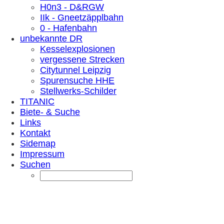
H0n3 - D&RGW
IIk - Gneetzäpplbahn
0 - Hafenbahn
unbekannte DR
Kesselexplosionen
vergessene Strecken
Citytunnel Leipzig
Spurensuche HHE
Stellwerks-Schilder
TITANIC
Biete- & Suche
Links
Kontakt
Sidemap
Impressum
Suchen