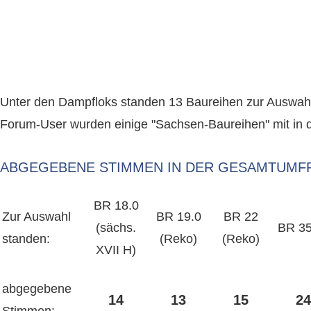
Unter den Dampfloks standen 13 Baureihen zur Auswah
Forum-User wurden einige "Sachsen-Baureihen" mit in
ABGEGEBENE STIMMEN IN DER GESAMTUMF
BR 18.0
Zur Auswahl
BR 19.0
BR 22
(sächs.
BR 35
standen:
(Reko)
(Reko)
XVII H)
abgegebene
14
13
15
24