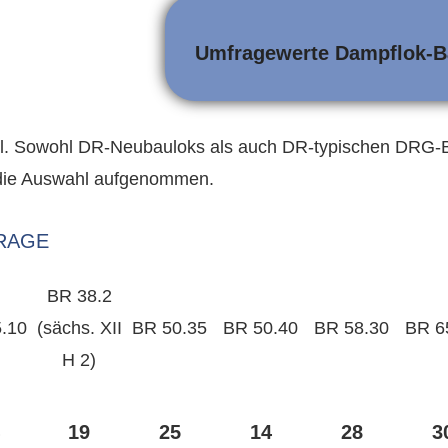
Umfragewerte Dampflok-B
l. Sowohl DR-Neubauloks als auch DR-typischen DRG-B
 die Auswahl aufgenommen.
RAGE
BR 38.2
.10
(sächs. XII
BR 50.35
BR 50.40
BR 58.30
BR 6
H 2)
19
25
14
28
3