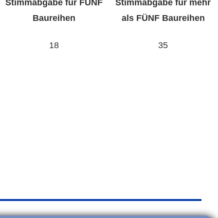
Stimmabgabe für FÜNF
Stimmabgabe für mehr
Baureihen
als FÜNF Baureihen
18
35