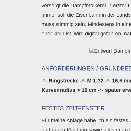
versorgt die Dampfmolkerei in erster Li
immer soll die Eisenbahn in der Lands
muss stimmig sein. Mindestens in ein
eher klein ist, wird digital gefahren, n
ANFORDERUNGEN / GRUNDBE
-*-
Ringstrecke
-*-
M 1:32
-*-
16,5 m
Kurvenradius > 18 cm
-*-
später er
FESTES ZEITFENSTER
Für meine Anlage habe ich ein festes 
und deren Kleidung sowie alles drum 