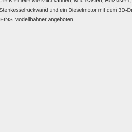
e Kleinteile wie Milchkannen, Milchkästen, Holzkisten, B
e Stehkesselrückwand und ein Dieselmotor mit dem 3D-D
-EINS-Modellbahner angeboten.