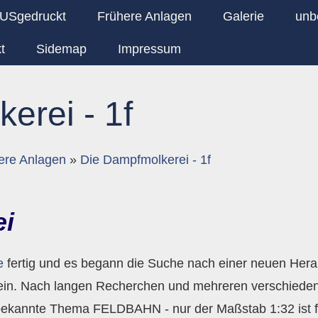
USgedruckt
Frühere Anlagen
Galerie
unb
t
Sidemap
Impressum
erei - 1f
ere Anlagen
»
Die Dampfmolkerei - 1f
ei
e
fertig und es begann die Suche nach einer neuen Herau
ein. Nach langen Recherchen und mehreren verschieden
 bekannte Thema FELDBAHN - nur der Maßstab 1:32 ist