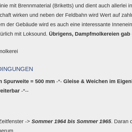
nie mit Brennmaterial (Briketts) und dient auch allerlei 
chaft wirken und neben der Feldbahn wird Wert auf zahlr
em der Gebäude wird es auch eine interessante Innenei
atürlich mit Loksound.
Übrigens, Dampfmolkereien gab e
DINGUNGEN
m Spurweite = 500 mm
-*-
Gleise & Weichen im Eige
weiterbar
-*--
Zeitfenster ->
Sommer 1964 bis Sommer 1965
. Daran 
herum.